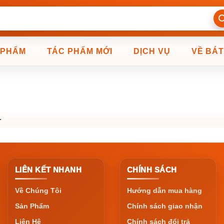
 PHẨM
TÁC PHẨM MỚI
DỊCH VỤ
VỀ BÁ
.
LIÊN KẾT NHANH
CHÍNH SÁCH
Về Chúng Tôi
Hướng dẫn mua hàng
Sản Phẩm
Chính sách giao nhận
Liên Hệ
Chính sách đổi trả