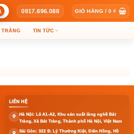
0917.696.088
GIỎ HÀNG /
0
₫
T TRÀNG
TIN TỨC
LIÊN HỆ
Hà Nội: Lô A1-A2, Khu sản xuất làng nghề Bát
Tràng, Xã Bát Tràng, Thành phố Hà Nội, Việt Nam
Sài Gòn: 322 Đ. Lý Thường Kiệt, Diên Hồng, Hồ