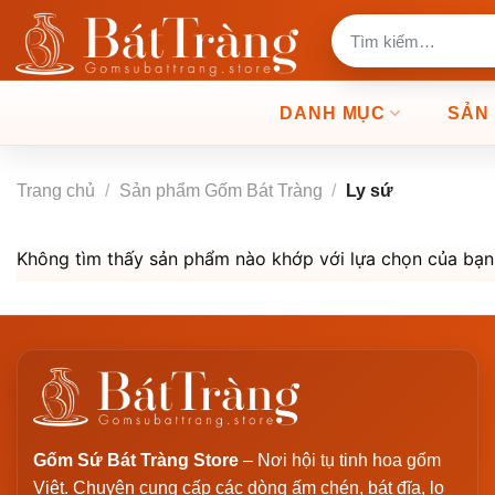
Bỏ
Tìm
qua
kiếm:
nội
dung
DANH MỤC
SẢN
Trang chủ
/
Sản phẩm Gốm Bát Tràng
/
Ly sứ
Không tìm thấy sản phẩm nào khớp với lựa chọn của bạn
Gốm Sứ Bát Tràng Store
– Nơi hội tụ tinh hoa gốm
Việt. Chuyên cung cấp các dòng ấm chén, bát đĩa, lọ