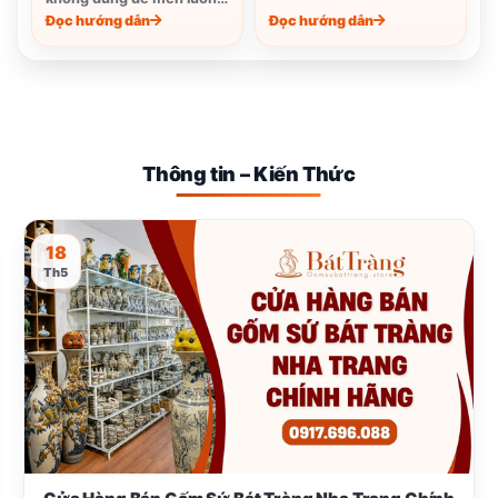
sáng.
Đọc hướng dẫn
Đọc hướng dẫn
Thông tin – Kiến Thức
18
Th5