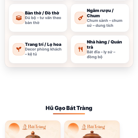
Ngâm rượu /
Bàn thờ / Đồ thờ
Chum
Đủ bộ – tư vấn theo
Chum sành – chum
bàn thờ
sứ – dung tích
Nhà hàng / Quán
Trang trí / Lọ hoa
trà
Decor phòng khách
Bát đĩa – ly sứ –
– kệ tủ
đồng bộ
Hũ Gạo Bát Tràng