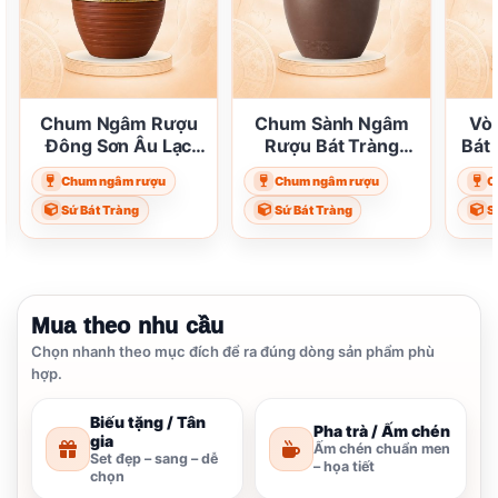
Chum Ngâm Rượu
Chum Sành Ngâm
Vò
Đông Sơn Âu Lạc
Rượu Bát Tràng
Bát
Dát Vàng ST-CR04
Không Tráng Men
Vẽ 
Chum ngâm rượu
Chum ngâm rượu
C
ST-CR03
Sứ Bát Tràng
Sứ Bát Tràng
S
Mua theo nhu cầu
Chọn nhanh theo mục đích để ra đúng dòng sản phẩm phù
hợp.
Biếu tặng / Tân
Pha trà / Ấm chén
gia
Ấm chén chuẩn men
Set đẹp – sang – dễ
– họa tiết
chọn