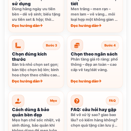
sử dụng
tiết
Dùng hằng ngày ưu tiên
Men trắng – men rạn –
bền – dễ vệ sinh; biếu tặng
men lam – vẽ vàng… mỗi
ưu tiên set & hộp; thờ
loại hợp một không gian và
cúng ưu tiên chuẩn bộ.
gu khác nhau.
Đọc hướng dẫn
Đọc hướng dẫn
Bước 3
Bước 4
Chọn đúng kích
Chọn theo ngân sách
thước
Phân tầng giá rõ ràng: phổ
Bàn trà nhỏ chọn set gọn;
thông – đẹp an toàn – cao
bàn tiệc chọn bộ lớn; bình
cấp vẽ tay/dát vàng.
hoa chọn theo chiều cao
kệ/không gian.
Đọc hướng dẫn
Đọc hướng dẫn
Mẹo
FAQ
Cách dùng & bảo
FAQ: câu hỏi hay gặp
quản bền đẹp
Bể vỡ xử lý sao? giao bao
Mẹo hạn chế sốc nhiệt, vệ
lâu? có kiểm hàng không?
sinh đúng, bảo quản khi
chọn quà tặng cần lưu ý
không dùng để men luôn
gì?