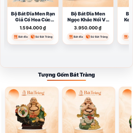
Bộ Bát Đĩa Men Rạn
Bộ Bát Đĩa Men
Bộ
Giả Cổ Hoa Cúc
Ngọc Khắc Nổi Vẽ
Kem
Dây Xanh Lam Bát
Chuồn Chuồn Trúc
Sọc 
1.594.000
₫
3.950.000
₫
2
Tràng ST-BD04
Bát Tràng ST-BD03
Cha
Bát đĩa
Sứ Bát Tràng
Bát đĩa
Sứ Bát Tràng
Bát
Tượng Gốm Bát Tràng