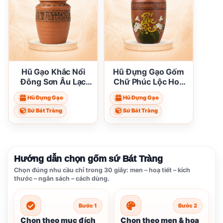
Hũ Gạo Khắc Nổi
Hũ Đựng Gạo Gốm
Đông Sơn Âu Lạc
Chữ Phúc Lộc Hoa
Gốm Bát Tràng ST-
Sen Bát Tràng ST-
Hũ Đựng Gạo
Hũ Đựng Gạo
HG02
HG01
Sứ Bát Tràng
Sứ Bát Tràng
Hướng dẫn chọn gốm sứ Bát Tràng
Chọn đúng nhu cầu chỉ trong 30 giây: men – hoạ tiết – kích
thước – ngân sách – cách dùng.
Bước 1
Bước 2
Chọn theo mục đích
Chọn theo men & hoạ