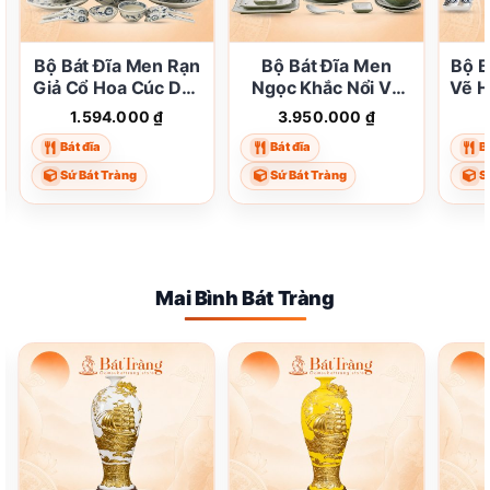
Bộ Bát Đĩa Men Rạn
Bộ Bát Đĩa Men
Bộ B
Giả Cổ Hoa Cúc Dây
Ngọc Khắc Nổi Vẽ
Vẽ H
Xanh Lam Bát Tràng
Chuồn Chuồn Trúc
Tr
1.594.000
₫
3.950.000
₫
ST-BD04
Bát Tràng ST-BD03
Bát
Bát đĩa
Bát đĩa
B
Sứ Bát Tràng
Sứ Bát Tràng
S
Mai Bình Bát Tràng