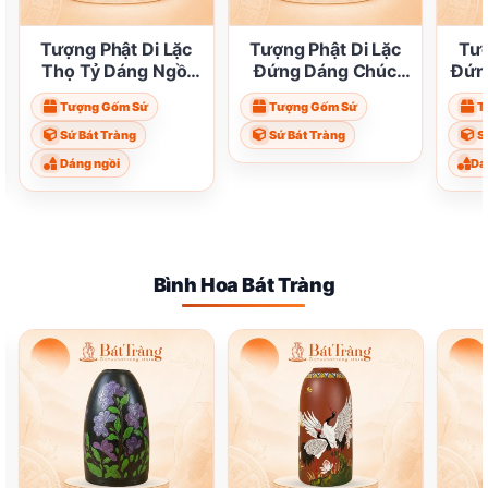
Tượng Phật Di Lặc
Tượng Phật Di Lặc
Tượ
Thọ Tỷ Dáng Ngồi
Đứng Dáng Chúc
Đứn
Bát Tràng ST_TG07
Phúc Bát Tràng
T
Tượng Gốm Sứ
Tượng Gốm Sứ
T
ST_TG06
Sứ Bát Tràng
Sứ Bát Tràng
S
Dáng ngồi
Dá
Bình Hoa Bát Tràng