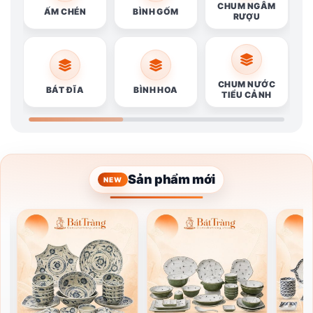
CHUM NGÂM
ẤM CHÉN
BÌNH GỐM
RƯỢU
CHUM NƯỚC
BÁT ĐĨA
BÌNH HOA
TIỂU CẢNH
Sản phẩm mới