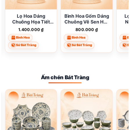
Lọ Hoa Dáng
Bình Hoa Gốm Dáng
Lọ
Chuông Họa Tiết
Chuông Vẽ Sen Hạc
N
Hoa Tím Bát Tràng
Bát Tràng ST-BH05
Chu
1.400.000
₫
800.000
₫
ST-BH06
Bình Hoa
Bình Hoa
B
Sứ Bát Tràng
Sứ Bát Tràng
S
Ấm chén Bát Tràng