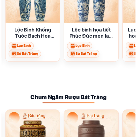
Lộc Bình Khổng
Lộc bình họa tiết
Lục
Tước Bách Hoa
Phúc Đức men lam
hoạ
Xanh Lam Men
ST-LB03
men
Lục Bình
Lục Bình
L
Trắng
Sứ Bát Tràng
Sứ Bát Tràng
S
Chum Ngâm Rượu Bát Tràng