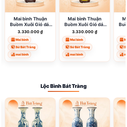
Mai bình Thuận
Mai bình Thuận
M
Buồm Xuôi Gió dát
Buồm Xuôi Gió dát
Buồ
vàng màu trắng BT-
vàng màu vàng ST-
và
3.330.000
₫
3.330.000
₫
MB02
MB05
Mai bình
Mai bình
M
Sứ Bát Tràng
Sứ Bát Tràng
S
mai bình
mai bình
m
Lộc Bình Bát Tràng