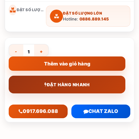
ĐẶT SỐ LƯỢNG LỚN
ĐẶT SỐ LƯỢNG LỚN
Hotline:
0886.889.145
Lọ Hoa Họa Tiết Nàng Thơ Dáng Chuông Bát Tràng ST-BH04
Thêm vào giỏ hàng
ĐẶT HÀNG NHANH
0917.696.088
CHAT ZALO