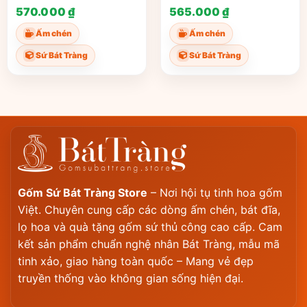
Tràng ST-AC02
Tao Bát Tràng ST-
570.000
₫
565.000
₫
AC01
Ấm chén
Ấm chén
Sứ Bát Tràng
Sứ Bát Tràng
Gốm Sứ Bát Tràng Store
– Nơi hội tụ tinh hoa gốm
Việt. Chuyên cung cấp các dòng ấm chén, bát đĩa,
lọ hoa và quà tặng gốm sứ thủ công cao cấp. Cam
kết sản phẩm chuẩn nghệ nhân Bát Tràng, mẫu mã
tinh xảo, giao hàng toàn quốc – Mang vẻ đẹp
truyền thống vào không gian sống hiện đại.