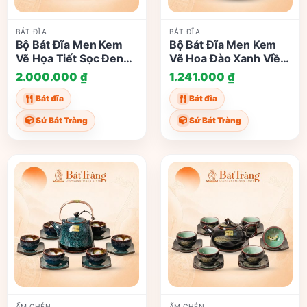
BÁT ĐĨA
BÁT ĐĨA
Bộ Bát Đĩa Men Kem
Bộ Bát Đĩa Men Kem
Vẽ Họa Tiết Sọc Đen
Vẽ Hoa Đào Xanh Viền
Trắng Hoa Chanh Bát
Nâu Gốm Sứ Bát Tràng
2.000.000
₫
1.241.000
₫
Tràng ST-BD02
ST-BD01
Bát đĩa
Bát đĩa
Sứ Bát Tràng
Sứ Bát Tràng
ẤM CHÉN
ẤM CHÉN