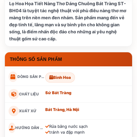
Lọ Hoa Họa Tiết Nàng Thơ Dáng Chuông Bát Tràng ST-
BH04 là tuyệt tác nghệ thuật với phù điêu nàng thơ mơ
màng trên nền men đen nhám. Sản phẩm mang đến vẻ
đẹp tinh tế, lãng mạn và sự bình yên cho không gian
sống, là điểm nhấn độc đáo cho những ai yêu nghệ
thuật gốm sứ cao cấp.
THÔNG SỐ SẢN PHẨM
DÒNG SẢN PHẨM
Bình Hoa
Sứ Bát Tràng
CHẤT LIỆU
Bát Tràng, Hà Nội
XUẤT XỨ
Rửa bằng nước sạch
HƯỚNG DẪN BẢO QUẢN
tránh va đập mạnh