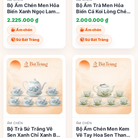
Bộ Ấm Chén Men Hỏa
Bộ Ấm Trà Men Hỏa
Biến Xanh Ngọc Lam
Biến Cá Koi Lòng Chén
Quai Đồng Bát Tràng
Nghệ Nhân Tô Thanh
2.225.000
₫
2.000.000
₫
ST-AC04
Sơn ST-AC03
Ấm chén
Ấm chén
Sứ Bát Tràng
Sứ Bát Tràng
ẤM CHÉN
ẤM CHÉN
Bộ Trà Sứ Trắng Vẽ
Bộ Ấm Chén Men Kem
Sen Xanh Chỉ Xanh Bát
Vẽ Tay Hoa Sen Thanh