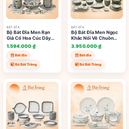
BÁT ĐĨA
BÁT ĐĨA
Bộ Bát Đĩa Men Rạn
Bộ Bát Đĩa Men Ngọc
Giả Cổ Hoa Cúc Dây
Khắc Nổi Vẽ Chuồn
Xanh Lam Bát Tràng
Chuồn Trúc Bát Tràng
1.594.000
₫
3.950.000
₫
ST-BD04
ST-BD03
Bát đĩa
Bát đĩa
Sứ Bát Tràng
Sứ Bát Tràng