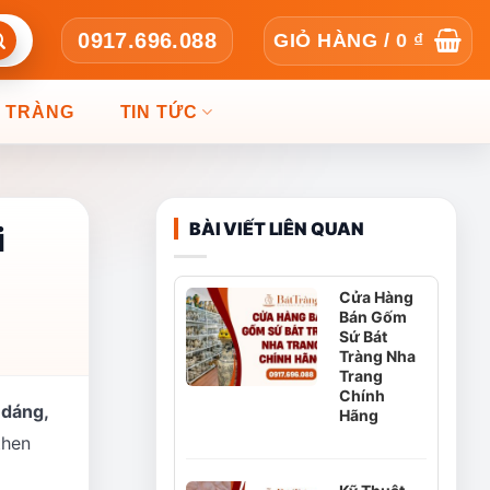
0917.696.088
GIỎ HÀNG /
0
₫
T TRÀNG
TIN TỨC
BÀI VIẾT LIÊN QUAN
i
Cửa Hàng
Bán Gốm
Sứ Bát
Tràng Nha
Trang
Chính
 dáng,
Hãng
then