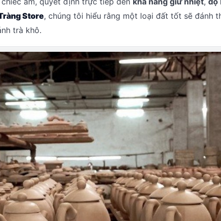
 chiếc ấm, quyết định trực tiếp đến
khả năng giữ nhiệt
,
độ
Tràng Store
, chúng tôi hiểu rằng một loại đất tốt sẽ đánh 
nh trà khô.