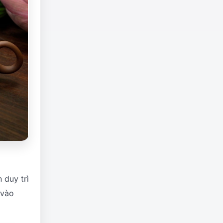
 duy trì
 vào