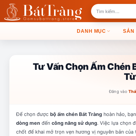
Bỏ
Tìm
qua
kiếm:
nội
dung
DANH MỤC
SẢN
Tư Vấn Chọn Ấm Chén B
Từ
Đăng vào
Thá
Để chọn được
bộ ấm chén Bát Tràng
hoàn hảo, bạn 
dòng men
đến
công năng sử dụng
. Việc lựa chọn 
chốt để khai mở trọn vẹn hương vị nguyên bản của t