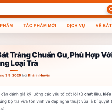
 PHẨM
TÁC PHẨM MỚI
DỊCH VỤ
VỀ BÁ
át Tràng Chuẩn Gu, Phù Hợp Vớ
ng Loại Trà
ng 3 9, 2026
bởi
Khánh Huyền
cần đánh giá kỹ lưỡng các yếu tố cốt lõi từ
chất liệu
,
kiểu
đúng bộ trà vừa tôn vinh vẻ đẹp nghệ thuật vừa là bí quyết 
rà.