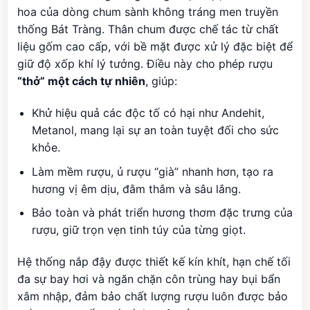
hoa của dòng chum sành không tráng men truyền
thống Bát Tràng. Thân chum được chế tác từ chất
liệu gốm cao cấp, với bề mặt được xử lý đặc biệt để
giữ độ xốp khí lý tưởng. Điều này cho phép rượu
“thở” một cách tự nhiên
, giúp:
Khử hiệu quả các độc tố có hại như Andehit,
Metanol, mang lại sự an toàn tuyệt đối cho sức
khỏe.
Làm mềm rượu, ủ rượu “già” nhanh hơn, tạo ra
hương vị êm dịu, đằm thắm và sâu lắng.
Bảo toàn và phát triển hương thơm đặc trưng của
rượu, giữ trọn vẹn tinh túy của từng giọt.
Hệ thống nắp đậy được thiết kế kín khít, hạn chế tối
đa sự bay hơi và ngăn chặn côn trùng hay bụi bẩn
xâm nhập, đảm bảo chất lượng rượu luôn được bảo