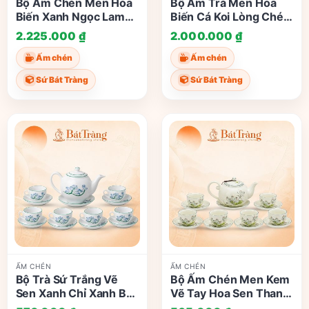
Bộ Ấm Chén Men Hỏa
Bộ Ấm Trà Men Hỏa
Biến Xanh Ngọc Lam
Biến Cá Koi Lòng Chén
Quai Đồng Bát Tràng
Nghệ Nhân Tô Thanh
2.225.000
₫
2.000.000
₫
ST-AC04
Sơn ST-AC03
Ấm chén
Ấm chén
Sứ Bát Tràng
Sứ Bát Tràng
ẤM CHÉN
ẤM CHÉN
Bộ Trà Sứ Trắng Vẽ
Bộ Ấm Chén Men Kem
Sen Xanh Chỉ Xanh Bát
Vẽ Tay Hoa Sen Thanh
Tràng ST-AC02
Tao Bát Tràng ST-