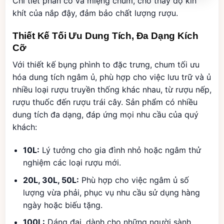
Chi tiết phần cổ và miệng chum, cho thấy độ kín
khít của nắp đậy, đảm bảo chất lượng rượu.
Thiết Kế Tối Ưu Dung Tích, Đa Dạng Kích
Cỡ
Với thiết kế bụng phình to đặc trưng, chum tối ưu
hóa dung tích ngâm ủ, phù hợp cho việc lưu trữ và ủ
nhiều loại rượu truyền thống khác nhau, từ rượu nếp,
rượu thuốc đến rượu trái cây. Sản phẩm có nhiều
dung tích đa dạng, đáp ứng mọi nhu cầu của quý
khách:
10L:
Lý tưởng cho gia đình nhỏ hoặc ngâm thử
nghiệm các loại rượu mới.
20L, 30L, 50L:
Phù hợp cho việc ngâm ủ số
lượng vừa phải, phục vụ nhu cầu sử dụng hàng
ngày hoặc biếu tặng.
100L:
Dáng đại, dành cho những người sành