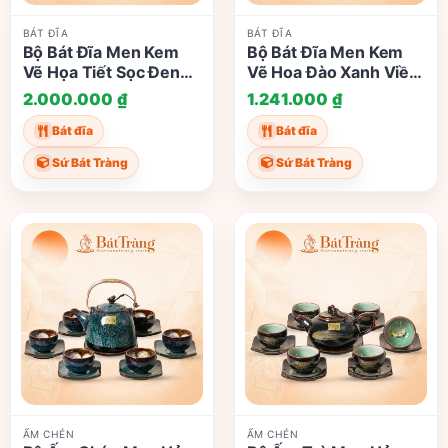
BÁT ĐĨA
BÁT ĐĨA
Bộ Bát Đĩa Men Kem
Bộ Bát Đĩa Men Kem
Vẽ Họa Tiết Sọc Đen
Vẽ Hoa Đào Xanh Viền
Trắng Hoa Chanh Bát
Nâu Gốm Sứ Bát Tràng
2.000.000
₫
1.241.000
₫
Tràng ST-BD02
ST-BD01
Bát đĩa
Bát đĩa
Sứ Bát Tràng
Sứ Bát Tràng
ẤM CHÉN
ẤM CHÉN