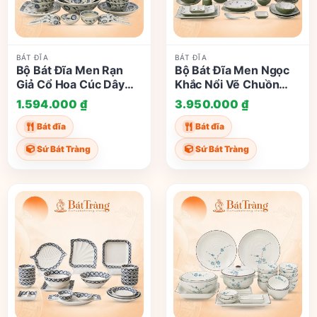
BÁT ĐĨA
BÁT ĐĨA
Bộ Bát Đĩa Men Rạn
Bộ Bát Đĩa Men Ngọc
Giả Cổ Hoa Cúc Dây
Khắc Nổi Vẽ Chuồn
Xanh Lam Bát Tràng
Chuồn Trúc Bát Tràng
1.594.000
₫
3.950.000
₫
ST-BD04
ST-BD03
Bát đĩa
Bát đĩa
Sứ Bát Tràng
Sứ Bát Tràng