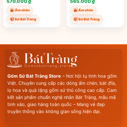
570.000
₫
565.000
₫
AC01
Ấm chén
Ấm chén
Sứ Bát Tràng
Sứ Bát Tràng
Gốm Sứ Bát Tràng Store
– Nơi hội tụ tinh hoa gốm
Việt. Chuyên cung cấp các dòng ấm chén, bát đĩa,
lọ hoa và quà tặng gốm sứ thủ công cao cấp. Cam
kết sản phẩm chuẩn nghệ nhân Bát Tràng, mẫu mã
tinh xảo, giao hàng toàn quốc – Mang vẻ đẹp
truyền thống vào không gian sống hiện đại.