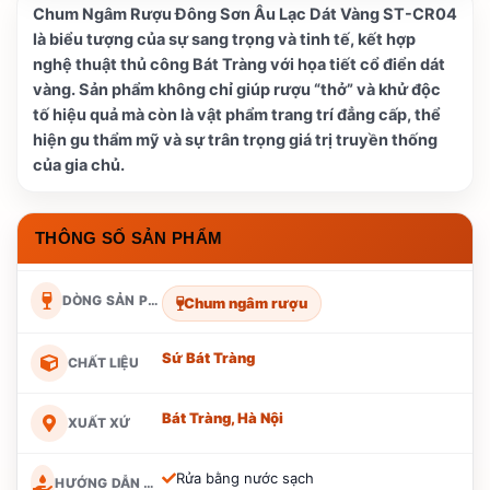
Chum Ngâm Rượu Đông Sơn Âu Lạc Dát Vàng ST-CR04
là biểu tượng của sự sang trọng và tinh tế, kết hợp
nghệ thuật thủ công Bát Tràng với họa tiết cổ điển dát
vàng. Sản phẩm không chỉ giúp rượu “thở” và khử độc
tố hiệu quả mà còn là vật phẩm trang trí đẳng cấp, thể
hiện gu thẩm mỹ và sự trân trọng giá trị truyền thống
của gia chủ.
THÔNG SỐ SẢN PHẨM
DÒNG SẢN PHẨM
Chum ngâm rượu
Sứ Bát Tràng
CHẤT LIỆU
Bát Tràng, Hà Nội
XUẤT XỨ
Rửa bằng nước sạch
HƯỚNG DẪN BẢO QUẢN